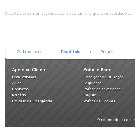
O custo das comunicações depende do tarifário que tiver acordado co
Onde estamos
Fiscalidade
Preçário
Apoio ao Cliente
Sobre o Portal
Onde estamos
Condições de Utilização
Ajuda
Segurança
Contactos
Política de privacidade
Preçário
Registo
Em caso de Emergência
Política de Cookies
O millenniumbcp.pt é um 