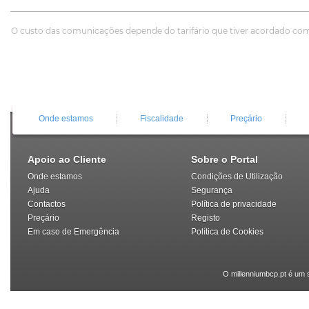
O custo das comunicações depende do tarifário que tiver acordado co
Onde estamos
Fiscalidade
Preçário
Apoio ao Cliente
Sobre o Portal
Onde estamos
Condições de Utilização
Ajuda
Segurança
Contactos
Política de privacidade
Preçário
Registo
Em caso de Emergência
Política de Cookies
O millenniumbcp.pt é um 